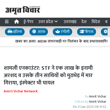
ई-पेपर
उत्तर प्रदेश
उत्तराखंड
देश
विदेश
का
व्हील्स
अंतस
रंगोली
कैंपस
य
खबर का असर: MDM लापरवाही पर निलंबन के बाद प्रधानाध्यापिका-र
शामली एनकाउंटर: STF ने एक लाख के इनामी
अरशद व उसके तीन साथियों को मुठभेड़ में मार
गिराया, इंस्पेक्टर भी घायल
Amrit Vichar Network
By
Amrit Vichar
Edited By
Amrit Vichar
On
21 Jan 2025 08:13:52