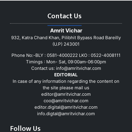
Contact Us
Amrit Vichar
932, Katra Chand Khan, Pilibhit Bypass Road Bareilly
(U.P) 243001
Phone No:-BLY : 0581-4000222 LKO : 0522-4008111
Timings : Mon- Sat, 09:00am-06:00pm
Contact us:
info@amritvichar.com
EDITORIAL
In case of any information regarding the content on
the site please mail us
editor@amritvichar.com
coo@amritvichar.com
editor.digital@amritvichar.com
info.digtal@amritvichar.com
Follow Us