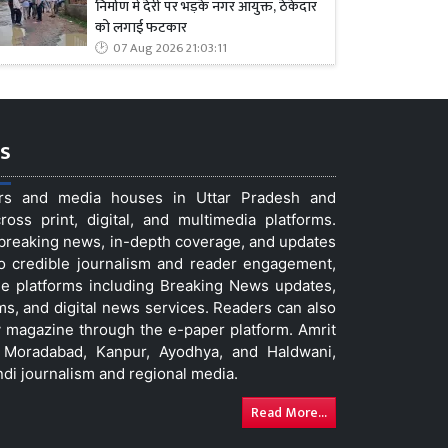
निर्माण में देरी पर भड़के नगर आयुक्त, ठेकेदार
को लगाई फटकार
07 Aug 2026 21:03:11
s
ers and media houses in Uttar Pradesh and
ss print, digital, and multimedia platforms.
t breaking news, in-depth coverage, and updates
to credible journalism and reader engagement,
le platforms including Breaking News updates,
ms, and digital news services. Readers can also
 magazine through the e-paper platform. Amrit
w, Moradabad, Kanpur, Ayodhya, and Haldwani,
ndi journalism and regional media.
Read More...