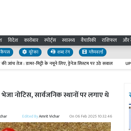
श
विदेश
कारोबार
स्पोर्ट्स
स्वास्थ्य
वैचारिकी
राशिफल
और द
कैंपस
यूरेका
शब्द रंग
ग्लैमवर्ल्ड
तेज : डामर-मिट्टी के नमूने लिए, ड्रेनेज सिस्टम पर उठे सवाल
UP Invest
 भेजा नोटिस, सार्वजनिक स्थानों पर लगाए थे
ichar
Edited By
Amrit Vichar
On
06 Feb 2025 10:32:46