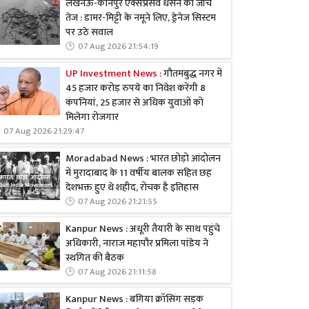
लखनऊ-कानपुर एक्सप्रेसवे धंसने की जांच
तेज : डामर-मिट्टी के नमूने लिए, ड्रेनेज सिस्टम
पर उठे सवाल
07 Aug 2026 21:54:19
UP Investment News :
गौतमबुद्ध नगर में
45 हजार करोड़ रुपये का निवेश करेंगी 8
कंपनियां, 25 हजार से अधिक युवाओं को
मिलेगा रोजगार
07 Aug 2026 21:29:47
Moradabad News : भारत छोड़ो आंदोलन
में मुरादाबाद के 11 वर्षीय बालक सहित छह
देशभक्त हुए थे शहीद, रोचक है इतिहास
07 Aug 2026 21:21:55
Kanpur News : अधूरी तैयारी के साथ पहुंचे
अधिकारी, नाराज महापौर प्रमिला पांडेय ने
स्थगित की बैठक
07 Aug 2026 21:11:58
Kanpur News : बगिया क्रॉसिंग सड़क