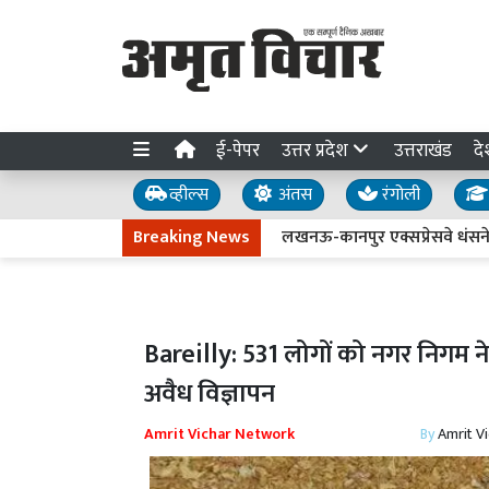
ई-पेपर
उत्तर प्रदेश
उत्तराखंड
दे
व्हील्स
अंतस
रंगोली
Breaking News
लखनऊ-कानपुर एक्सप्रेसवे धंसने की जांच 
Bareilly: 531 लोगों को नगर निगम ने
अवैध विज्ञापन
Amrit Vichar Network
By
Amrit V