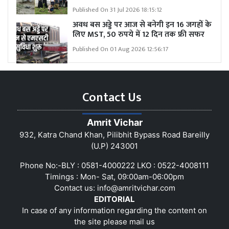
Published On 31 Jul 2026 18:15:12
अवध बस अड्डे पर आज से बनेगी इन 16 जगहों के
लिए MST, 50 रुपये में 12 दिन तक फ्री सफर
Published On 01 Aug 2026 12:56:17
Contact Us
Amrit Vichar
932, Katra Chand Khan, Pilibhit Bypass Road Bareilly
(U.P) 243001
Phone No:-BLY : 0581-4000222 LKO : 0522-4008111
Timings : Mon- Sat, 09:00am-06:00pm
Contact us:
info@amritvichar.com
EDITORIAL
In case of any information regarding the content on
the site please mail us