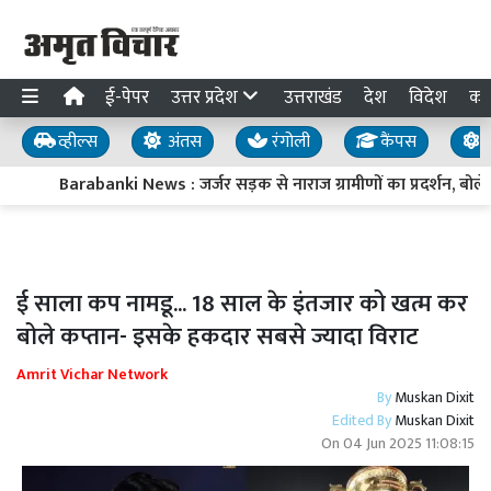
ई-पेपर
उत्तर प्रदेश
उत्तराखंड
देश
विदेश
का
व्हील्स
अंतस
रंगोली
कैंपस
य
Barabanki News : जर्जर सड़क से नाराज ग्रामीणों का प्रदर्शन, बोले- स
ई साला कप नामडू... 18 साल के इंतजार को खत्म कर
बोले कप्तान- इसके हकदार सबसे ज्यादा विराट
Amrit Vichar Network
By
Muskan Dixit
Edited By
Muskan Dixit
On
04 Jun 2025 11:08:15