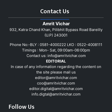
Contact Us
Amrit Vichar
932, Katra Chand Khan, Pilibhit Bypass Road Bareilly
(U.P) 243001
Phone No:-BLY : 0581-4000222 LKO : 0522-4008111
Timings : Mon- Sat, 09:00am-06:00pm
Contact us:
info@amritvichar.com
EDITORIAL
In case of any information regarding the content on
the site please mail us
editor@amritvichar.com
coo@amritvichar.com
editor.digital@amritvichar.com
info.digtal@amritvichar.com
Follow Us