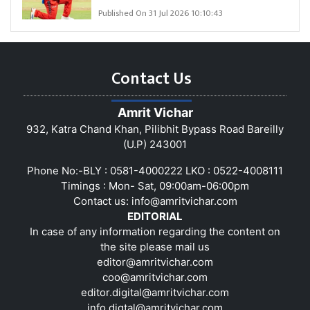
Published On 31 Jul 2026 10:10:43
Contact Us
Amrit Vichar
932, Katra Chand Khan, Pilibhit Bypass Road Bareilly
(U.P) 243001
Phone No:-BLY : 0581-4000222 LKO : 0522-4008111
Timings : Mon- Sat, 09:00am-06:00pm
Contact us:
info@amritvichar.com
EDITORIAL
In case of any information regarding the content on
the site please mail us
editor@amritvichar.com
coo@amritvichar.com
editor.digital@amritvichar.com
info.digtal@amritvichar.com