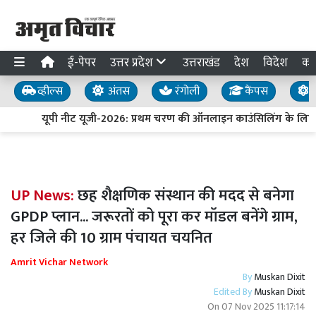
ई-पेपर
उत्तर प्रदेश
उत्तराखंड
देश
विदेश
का
व्हील्स
अंतस
रंगोली
कैंपस
य
यूपी नीट यूजी-2026: प्रथम चरण की ऑनलाइन काउंसिलिंग के लिए 
UP News:
छह शैक्षणिक संस्थान की मदद से बनेगा
GPDP प्लान... जरूरतों को पूरा कर मॉडल बनेंगे ग्राम,
हर जिले की 10 ग्राम पंचायत चयनित
Amrit Vichar Network
By
Muskan Dixit
Edited By
Muskan Dixit
On
07 Nov 2025 11:17:14