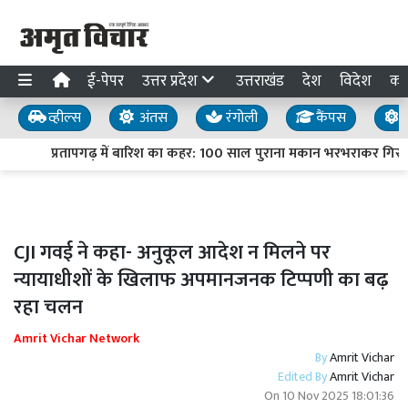
ई-पेपर
उत्तर प्रदेश
उत्तराखंड
देश
विदेश
का
व्हील्स
अंतस
रंगोली
कैंपस
य
प्रतापगढ़ में बारिश का कहर: 100 साल पुराना मकान भरभराकर गिरा, द
CJI गवई ने कहा- अनुकूल आदेश न मिलने पर
न्यायाधीशों के खिलाफ अपमानजनक टिप्पणी का बढ़
रहा चलन
Amrit Vichar Network
By
Amrit Vichar
Edited By
Amrit Vichar
On
10 Nov 2025 18:01:36