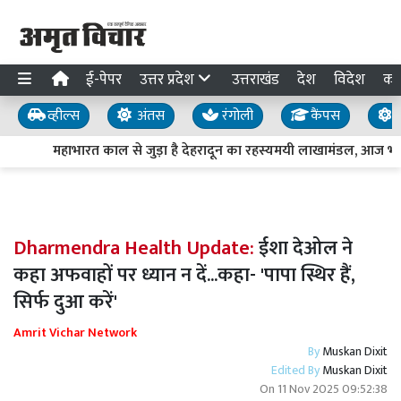
ई-पेपर
उत्तर प्रदेश
उत्तराखंड
देश
विदेश
का
व्हील्स
अंतस
रंगोली
कैंपस
य
महाभारत काल से जुड़ा है देहरादून का रहस्यमयी लाखामंडल, आज भी मौ
Dharmendra Health Update:
ईशा देओल ने
कहा अफवाहों पर ध्यान न दें...कहा- 'पापा स्थिर हैं,
सिर्फ दुआ करें'
Amrit Vichar Network
By
Muskan Dixit
Edited By
Muskan Dixit
On
11 Nov 2025 09:52:38