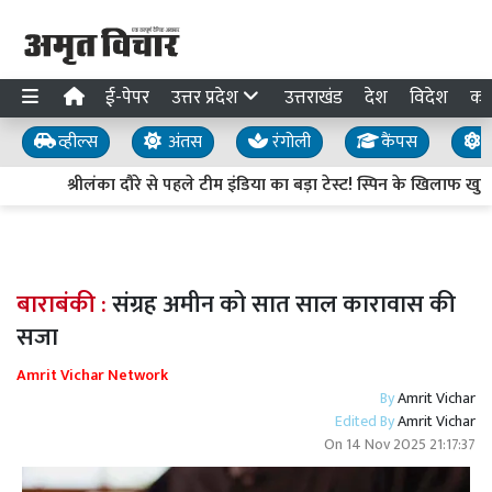
ई-पेपर
उत्तर प्रदेश
उत्तराखंड
देश
विदेश
का
व्हील्स
अंतस
रंगोली
कैंपस
य
श्रीलंका दौरे से पहले टीम इंडिया का बड़ा टेस्ट! स्पिन के खिलाफ ख
बाराबंकी :
संग्रह अमीन को सात साल कारावास की
सजा
Amrit Vichar Network
By
Amrit Vichar
Edited By
Amrit Vichar
On
14 Nov 2025 21:17:37