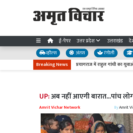
ई-पेपर
उत्तर प्रदेश
उत्तराखंड
दे
व्हील्स
अंतस
रंगोली
Breaking News
प्रयागराज में राहुल गांधी का युवाओं से 
UP:
अब नहीं आएगी बारात...पांच लोग 
Amrit Vichar Network
By
Amrit V