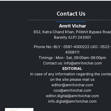
Contact Us
Amrit Vichar
932, Katra Chand Khan, Pilibhit Bypass Roa
Bareilly (U.P) 243001
Phone No:-BLY : 0581-4000222 LKO : 0522-
4008111
Timings : Mon- Sat, 09:00am-06:00pm
Contact us:
info@amritvichar.com
EDITORIAL
In case of any information regarding the conte
on the site please mail us
editor@amritvichar.com
coo@amritvichar.com
editor.digital@amritvichar.com
info.digtal@amritvichar.com