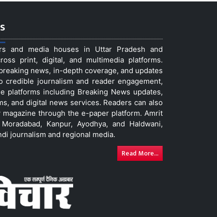
s
ers and media houses in Uttar Pradesh and
ss print, digital, and multimedia platforms.
t breaking news, in-depth coverage, and updates
to credible journalism and reader engagement,
le platforms including Breaking News updates,
ms, and digital news services. Readers can also
 magazine through the e-paper platform. Amrit
w, Moradabad, Kanpur, Ayodhya, and Haldwani,
ndi journalism and regional media.
Read More...