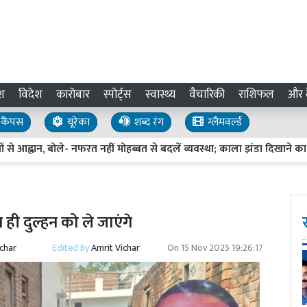
श
विदेश
कारोबार
स्पोर्ट्स
स्वास्थ्य
वैचारिकी
राशिफल
और द
कैंपस
यूरेका
शब्द रंग
ग्लैमवर्ल्ड
आह्वान, बोले- नफरत नहीं मोहब्बत से बदलें व्यवस्था; काला झंडा दिखाने का प्रयास
ही दुल्हन को ले जाएंगे
ichar
Edited By
Amrit Vichar
On
15 Nov 2025 19:26:17