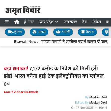
ई-पेपर
उत्तर प्रदेश
उत्तराखंड
देश
विदेश
का
व्हील्स
अंतस
रंगोली
कैंपस
य
Etawah News : महिला सिपाही ने जहरीला पदार्थ खाकर दी जान, परि
बड़ा धमाका!
7,172 करोड़ के निवेश को मिली हरी
झंडी, भारत बनेगा हाई-टेक इलेक्ट्रॉनिक्स का ग्लोबल
हब
Amrit Vichar Network
By
Muskan Dixit
Edited By
Muskan Dixit
On
17 Nov 2025 14:39:44