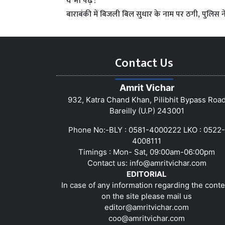
ये भी पढ़े :
बाराबंकी में बिजली बिल सुधार के नाम पर ठगी, पुलिस न
Contact Us
Amrit Vichar
932, Katra Chand Khan, Pilibhit Bypass Roa
Bareilly (U.P) 243001
Phone No:-BLY : 0581-4000222 LKO : 0522-
4008111
Timings : Mon- Sat, 09:00am-06:00pm
Contact us:
info@amritvichar.com
EDITORIAL
In case of any information regarding the conte
on the site please mail us
editor@amritvichar.com
coo@amritvichar.com