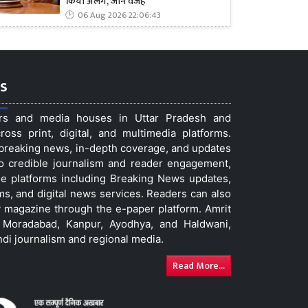
किया अलग, जानें वजह
06 Aug 2026 22:06:43
s
ers and media houses in Uttar Pradesh and
ss print, digital, and multimedia platforms.
t breaking news, in-depth coverage, and updates
to credible journalism and reader engagement,
le platforms including Breaking News updates,
ms, and digital news services. Readers can also
 magazine through the e-paper platform. Amrit
w, Moradabad, Kanpur, Ayodhya, and Haldwani,
ndi journalism and regional media.
Read More...