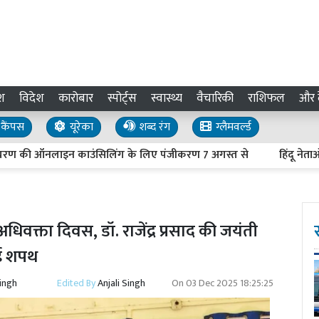
श
विदेश
कारोबार
स्पोर्ट्स
स्वास्थ्य
वैचारिकी
राशिफल
और द
कैंपस
यूरेका
शब्द रंग
ग्लैमवर्ल्ड
की ऑनलाइन काउंसिलिंग के लिए पंजीकरण 7 अगस्त से
हिंदू नेताओं की 
धिवक्ता दिवस, डॉ. राजेंद्र प्रसाद की जयंती
 गई शपथ
Singh
Edited By
Anjali Singh
On
03 Dec 2025 18:25:25