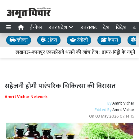
ई-पेपर
उत्तर प्रदेश
उत्तराखंड
देश
विदेश
का
व्हील्स
अंतस
रंगोली
कैंपस
य
लखनऊ-कानपुर एक्सप्रेसवे धंसने की जांच तेज : डामर-मिट्टी के नमूने लिए
सहेजनी होगी पारंपरिक चिकित्सा की विरासत
Amrit Vichar Network
By
Amrit Vichar
Edited By
Amrit Vichar
On
03 May 2026 07:14:15