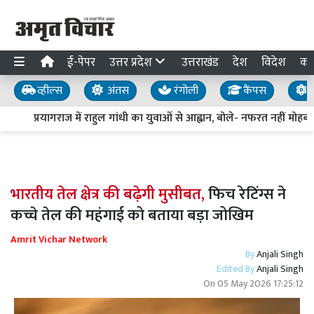
ई-पेपर
उत्तर प्रदेश
उत्तराखंड
देश
विदेश
का
व्हील्स
अंतस
रंगोली
कैंपस
य
प्रयागराज में राहुल गांधी का युवाओं से आह्वान, बोले- नफरत नहीं मोहब्बत
भारतीय तेल क्षेत्र की बढ़ेगी मुसीबत,
फिच रेटिंग्स ने
कच्चे तेल की महंगाई को बताया बड़ा जोखिम
Amrit Vichar Network
By
Anjali Singh
Edited By
Anjali Singh
On
05 May 2026 17:25:12