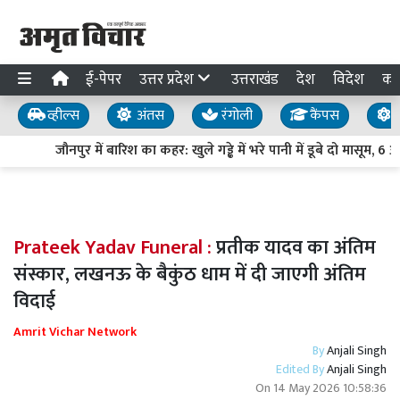
ई-पेपर
उत्तर प्रदेश
उत्तराखंड
देश
विदेश
का
व्हील्स
अंतस
रंगोली
कैंपस
य
जौनपुर में बारिश का कहर: खुले गड्ढे में भरे पानी में डूबे दो मासूम, 6 
Prateek Yadav Funeral :
प्रतीक यादव का अंतिम
संस्कार, लखनऊ के बैकुंठ धाम में दी जाएगी अंतिम
विदाई
Amrit Vichar Network
By
Anjali Singh
Edited By
Anjali Singh
On
14 May 2026 10:58:36