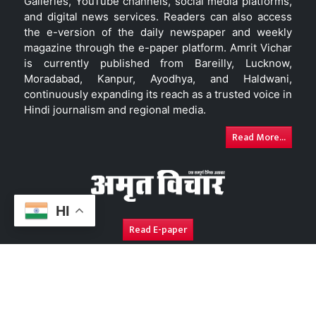
Galleries, YouTube channels, social media platforms,
and digital news services. Readers can also access
the e-version of the daily newspaper and weekly
magazine through the e-paper platform. Amrit Vichar
is currently published from Bareilly, Lucknow,
Moradabad, Kanpur, Ayodhya, and Haldwani,
continuously expanding its reach as a trusted voice in
Hindi journalism and regional media.
Read More...
HI
Read E-paper
About Us
Contact Us
Complaint Redressal
Disc
Copyright © 2026. All Rights Reserved By
Amrit Vichar.