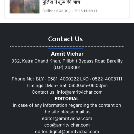
पुलिस ने शुरू की जांच
Published On 30 Jul 2026 14:52:43
Contact Us
Amrit Vichar
932, Katra Chand Khan, Pilibhit Bypass Road Bareilly
(U.P) 243001
Phone No:-BLY : 0581-4000222 LKO : 0522-4008111
Timings : Mon- Sat, 09:00am-06:00pm
Contact us:
info@amritvichar.com
EDITORIAL
In case of any information regarding the content on
the site please mail us
editor@amritvichar.com
coo@amritvichar.com
editor.digital@amritvichar.com