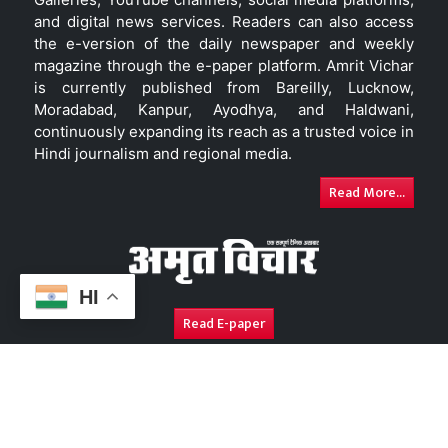
and digital news services. Readers can also access
the e-version of the daily newspaper and weekly
magazine through the e-paper platform. Amrit Vichar
is currently published from Bareilly, Lucknow,
Moradabad, Kanpur, Ayodhya, and Haldwani,
continuously expanding its reach as a trusted voice in
Hindi journalism and regional media.
Read More...
HI
Read E-paper
About Us
Contact Us
Complaint Redressal
Disc
Copyright © 2026. All Rights Reserved By
Amrit Vichar.