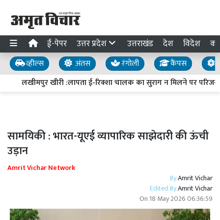
ई-पेपर
उत्तर प्रदेश
उत्तराखंड
देश
विदेश
का
व्हील्स
अंतस
रंगोली
कैंपस
य
लखीमपुर खीरी :लापता ई-रिक्शा चालक का सुराग न मिलने पर परिजनों क
सामयिकी : भारत-यूएई व्यापारिक साझेदारी की ऊंची
उड़ान
Amrit Vichar Network
By
Amrit Vichar
Edited By
Amrit Vichar
On
18 May 2026 06:36:59