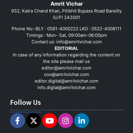
Amrit Vichar
932, Katra Chand Khan, Pilibhit Bypass Road Bareilly
(U.P) 243001
Phone No:-BLY : 0581-4000222 LKO : 0522-4008111
Timings : Mon- Sat, 09:00am-06:00pm
Contact us:
info@amritvichar.com
EDITORIAL
In case of any information regarding the content on
the site please mail us
editor@amritvichar.com
coo@amritvichar.com
editor.digital@amritvichar.com
info.digtal@amritvichar.com
Follow Us