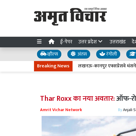
ई-पेपर
उत्तर प्रदेश
उत्तराखंड
दे
व्हील्स
अंतस
रंगोली
Breaking News
लखनऊ-कानपुर एक्सप्रेसवे धंसने की जांच त
Thar Roxx का नया अवतार:
ऑफ-रोड
Amrit Vichar Network
By
Anjali 