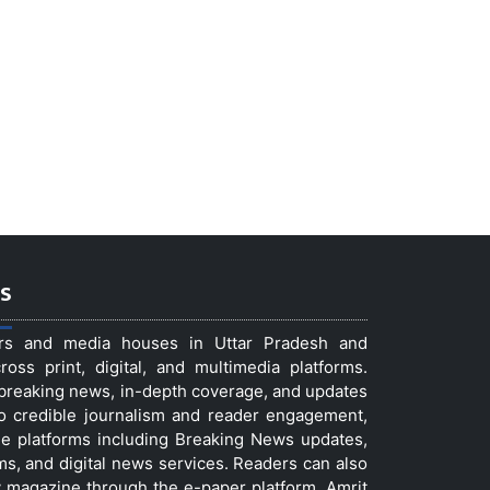
s
ers and media houses in Uttar Pradesh and
ss print, digital, and multimedia platforms.
t breaking news, in-depth coverage, and updates
to credible journalism and reader engagement,
le platforms including Breaking News updates,
ms, and digital news services. Readers can also
 magazine through the e-paper platform. Amrit