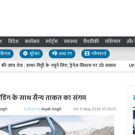
श
विदेश
कारोबार
स्पोर्ट्स
स्वास्थ्य
वैचारिकी
राशिफल
और द
कैंपस
यूरेका
शब्द रंग
ग्लैमवर्ल्ड
ेज : डामर-मिट्टी के नमूने लिए, ड्रेनेज सिस्टम पर उठे सवाल
UP Invest
िंग के साथ सैन्य ताकत का संगम
Singh
Edited By
Anjali Singh
On
11 May 2026 10:26:31