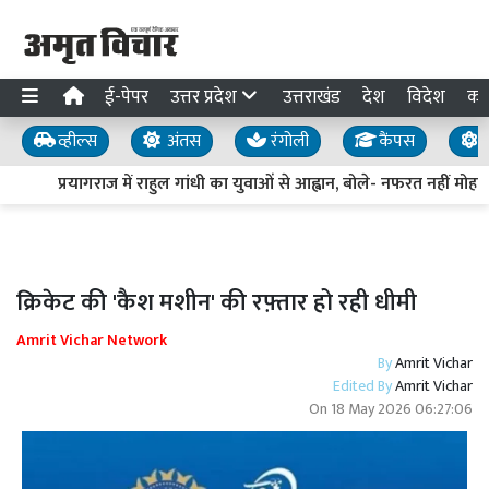
ई-पेपर
उत्तर प्रदेश
उत्तराखंड
देश
विदेश
का
व्हील्स
अंतस
रंगोली
कैंपस
य
प्रयागराज में राहुल गांधी का युवाओं से आह्वान, बोले- नफरत नहीं मोहब्ब
क्रिकेट की 'कैश मशीन' की रफ़्तार हो रही धीमी
Amrit Vichar Network
By
Amrit Vichar
Edited By
Amrit Vichar
On
18 May 2026 06:27:06