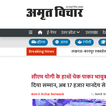
ई-पेपर
उत्तर प्रदेश
उत्तराखंड
दे
व्हील्स
अंतस
रंगोली
Breaking News
लखनऊ-कानपुर एक्सप्रेसवे धंसने की
सीएम योगी के हाथों चेक पाकर भावु
दिया सम्मान, अब 17 हजार मानदेय से
Amrit Vichar Network
By
Amrit V