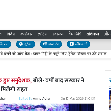
श
विदेश
कारोबार
स्पोर्ट्स
स्वास्थ्य
वैचारिकी
राशिफल
और द
कैंपस
यूरेका
शब्द रंग
ग्लैमवर्ल्ड
 जांच तेज : डामर-मिट्टी के नमूने लिए, ड्रेनेज सिस्टम पर उठे सवाल
UP 
क हुए अनुदेशक,
बोले- वर्षों बाद सरकार ने
 मिलेगी राहत
ichar
Edited By
Amrit Vichar
On
17 May 2026 21:01:31