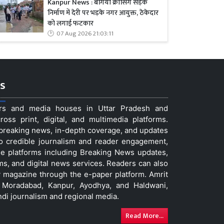
Kanpur News : बगिया क्रॉसिंग सड़क
निर्माण में देरी पर भड़के नगर आयुक्त, ठेकेदार
को लगाई फटकार
07 Aug 2026 21:03:11
s
ers and media houses in Uttar Pradesh and
ss print, digital, and multimedia platforms.
t breaking news, in-depth coverage, and updates
to credible journalism and reader engagement,
le platforms including Breaking News updates,
ms, and digital news services. Readers can also
 magazine through the e-paper platform. Amrit
w, Moradabad, Kanpur, Ayodhya, and Haldwani,
ndi journalism and regional media.
Read More...