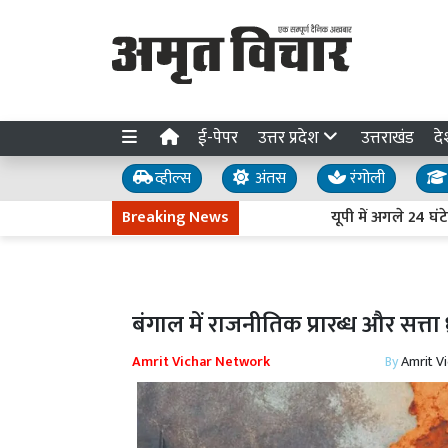
ई-पेपर
उत्तर प्रदेश
उत्तराखंड
दे
व्हील्स
अंतस
रंगोली
Breaking News
यूपी में अगले 24 घंटे भारी ब
बंगाल में राजनीतिक प्रारब्ध और सत्ता 
Amrit Vichar Network
By
Amrit V