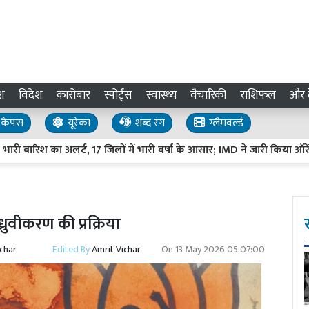
श
विदेश
कारोबार
स्पोर्ट्स
स्वास्थ्य
वैचारिकी
राशिफल
और द
कैंपस
यूरेका
शब्द रंग
ग्लैमवर्ल्ड
ारिश का अलर्ट, 17 जिलों में भारी वर्षा के आसार; IMD ने जारी किया ऑरेंज अलर्ट
ध्रुवीकरण की प्रक्रिया
ichar
Edited By
Amrit Vichar
On
13 May 2026 05:07:00