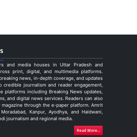
s
ers and media houses in Uttar Pradesh and
ss print, digital, and multimedia platforms.
t breaking news, in-depth coverage, and updates
to credible journalism and reader engagement,
le platforms including Breaking News updates,
ms, and digital news services. Readers can also
 magazine through the e-paper platform. Amrit
w, Moradabad, Kanpur, Ayodhya, and Haldwani,
ndi journalism and regional media.
Read More...