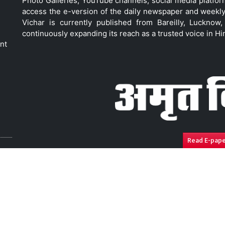
Photo Galleries, YouTube channels, social media platfor
access the e-version of the daily newspaper and weekly
Vichar is currently published from Bareilly, Luckno
continuously expanding its reach as a trusted voice in Hi
nt
Read E-pap
ressal
Disclaimer
Compliance Report
Privacy Polic
Copyright © 2026. All Rights Reserved By
Amrit Vichar.