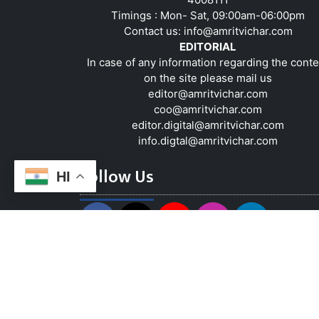
Timings : Mon- Sat, 09:00am-06:00pm
Contact us:
info@amritvichar.com
EDITORIAL
In case of any information regarding the conte
on the site please mail us
editor@amritvichar.com
coo@amritvichar.com
editor.digital@amritvichar.com
info.digtal@amritvichar.com
Follow Us
HI
About Us
Contact Us
Complaint Red