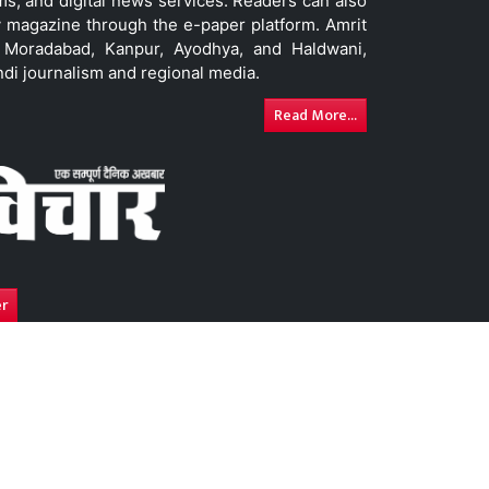
ms, and digital news services. Readers can also
 magazine through the e-paper platform. Amrit
w, Moradabad, Kanpur, Ayodhya, and Haldwani,
ndi journalism and regional media.
Read More...
er
y
Advertise With Us
DNPA Code of Ethics