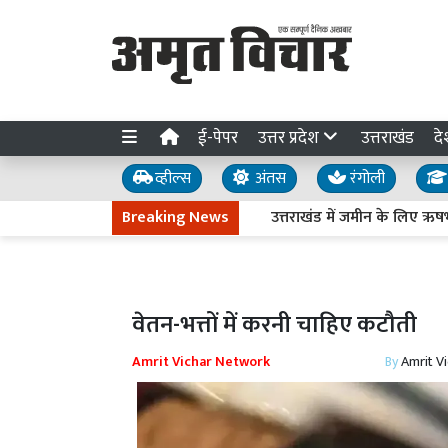
ई-पेपर
उत्तर प्रदेश
उत्तराखंड
दे
व्हील्स
अंतस
रंगोली
Breaking News
उत्तराखंड में जमीन के लिए ऋषभ पंत ने
वेतन-भत्तों में करनी चाहिए कटौती
Amrit Vichar Network
By
Amrit V