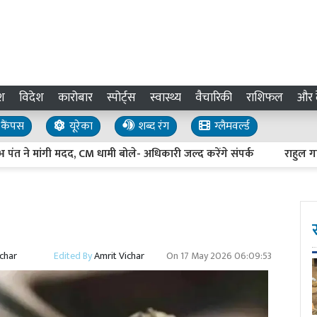
श
विदेश
कारोबार
स्पोर्ट्स
स्वास्थ्य
वैचारिकी
राशिफल
और द
कैंपस
यूरेका
शब्द रंग
ग्लैमवर्ल्ड
 मांगी मदद, CM धामी बोले- अधिकारी जल्द करेंगे संपर्क
राहुल गांधी के 
ichar
Edited By
Amrit Vichar
On
17 May 2026 06:09:53