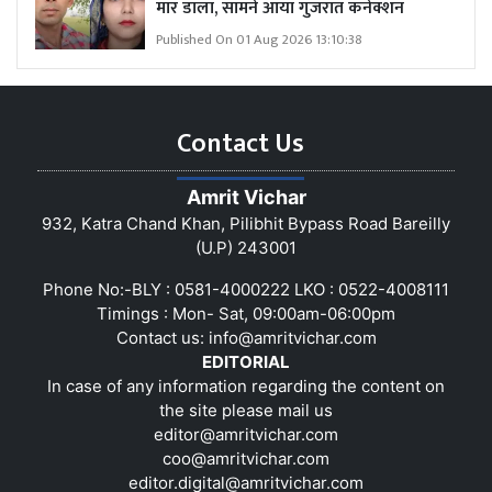
मार डाला, सामने आया गुजरात कनेक्शन
Published On 01 Aug 2026 13:10:38
Contact Us
Amrit Vichar
932, Katra Chand Khan, Pilibhit Bypass Road Bareilly
(U.P) 243001
Phone No:-BLY : 0581-4000222 LKO : 0522-4008111
Timings : Mon- Sat, 09:00am-06:00pm
Contact us:
info@amritvichar.com
EDITORIAL
In case of any information regarding the content on
the site please mail us
editor@amritvichar.com
coo@amritvichar.com
editor.digital@amritvichar.com