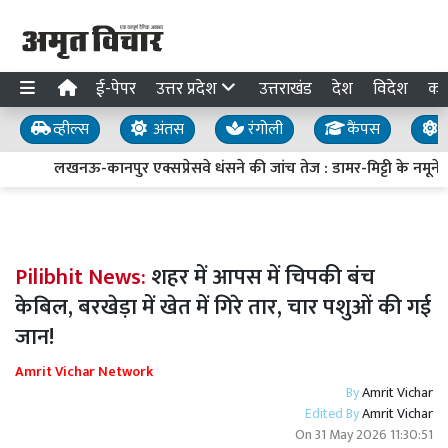
ई-पेपर
उत्तर प्रदेश
उत्तराखंड
देश
विदेश
का
व्हील्स
अंतस
रंगोली
कैंपस
य
लखनऊ-कानपुर एक्सप्रेसवे धंसने की जांच तेज : डामर-मिट्टी के नमूने लि
Pilibhit News:
शहर में आपस में चिपकी बंच
केबिल, बरखेड़ा में खेत में गिरे तार, चार पशुओं की गई
जान!
Amrit Vichar Network
By
Amrit Vichar
Edited By
Amrit Vichar
On
31 May 2026 11:30:51