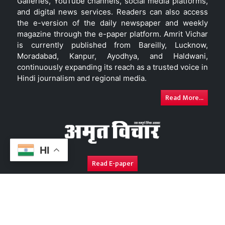
Galleries, YouTube channels, social media platforms,
and digital news services. Readers can also access
the e-version of the daily newspaper and weekly
magazine through the e-paper platform. Amrit Vichar
is currently published from Bareilly, Lucknow,
Moradabad, Kanpur, Ayodhya, and Haldwani,
continuously expanding its reach as a trusted voice in
Hindi journalism and regional media.
Read More...
HI
Read E-paper
About Us
Contact Us
Complaint Redressal
Disc
Copyright © 2026. All Rights Reserved By
Amrit Vichar.