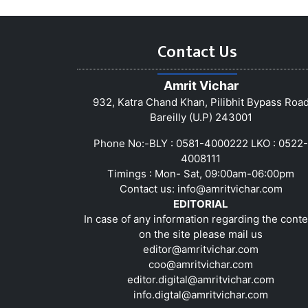
Contact Us
Amrit Vichar
932, Katra Chand Khan, Pilibhit Bypass Roa
Bareilly (U.P) 243001
Phone No:-BLY : 0581-4000222 LKO : 0522-
4008111
Timings : Mon- Sat, 09:00am-06:00pm
Contact us:
info@amritvichar.com
EDITORIAL
In case of any information regarding the conte
on the site please mail us
editor@amritvichar.com
coo@amritvichar.com
editor.digital@amritvichar.com
info.digtal@amritvichar.com