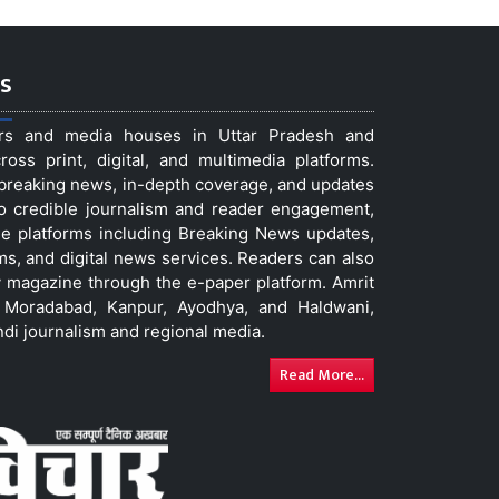
s
ers and media houses in Uttar Pradesh and
ss print, digital, and multimedia platforms.
t breaking news, in-depth coverage, and updates
to credible journalism and reader engagement,
le platforms including Breaking News updates,
ms, and digital news services. Readers can also
 magazine through the e-paper platform. Amrit
w, Moradabad, Kanpur, Ayodhya, and Haldwani,
ndi journalism and regional media.
Read More...