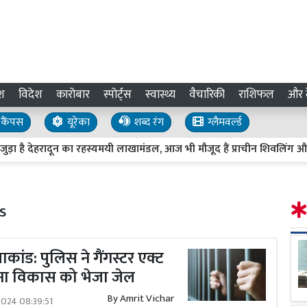
श
विदेश
कारोबार
स्पोर्ट्स
स्वास्थ्य
वैचारिकी
राशिफल
और द
कैंपस
यूरेका
शब्द रंग
ग्लैमवर्ल्ड
 है देहरादून का रहस्यमयी लाखामंडल, आज भी मौजूद हैं प्राचीन शिवलिंग और ग
s
याकांड: पुलिस ने गैंगस्टर एक्ट
गना विकास को भेजा जेल
By
Amrit Vichar
2024 08:39:51