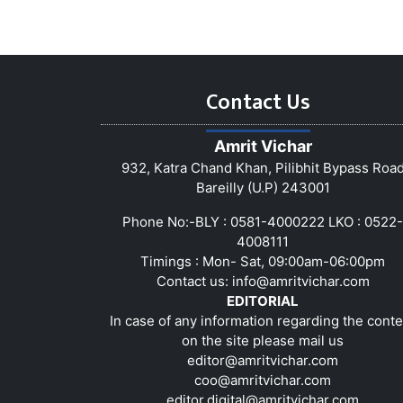
Contact Us
Amrit Vichar
932, Katra Chand Khan, Pilibhit Bypass Roa
Bareilly (U.P) 243001
Phone No:-BLY : 0581-4000222 LKO : 0522-
4008111
Timings : Mon- Sat, 09:00am-06:00pm
Contact us:
info@amritvichar.com
EDITORIAL
In case of any information regarding the conte
on the site please mail us
editor@amritvichar.com
coo@amritvichar.com
editor.digital@amritvichar.com