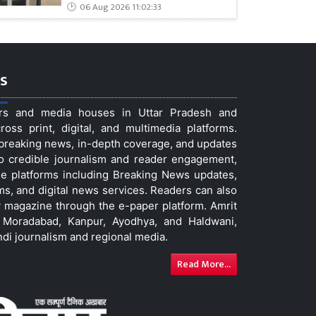
06 Aug 2026 11:02:33
s
ers and media houses in Uttar Pradesh and
ss print, digital, and multimedia platforms.
t breaking news, in-depth coverage, and updates
to credible journalism and reader engagement,
le platforms including Breaking News updates,
ms, and digital news services. Readers can also
 magazine through the e-paper platform. Amrit
w, Moradabad, Kanpur, Ayodhya, and Haldwani,
ndi journalism and regional media.
Read More...