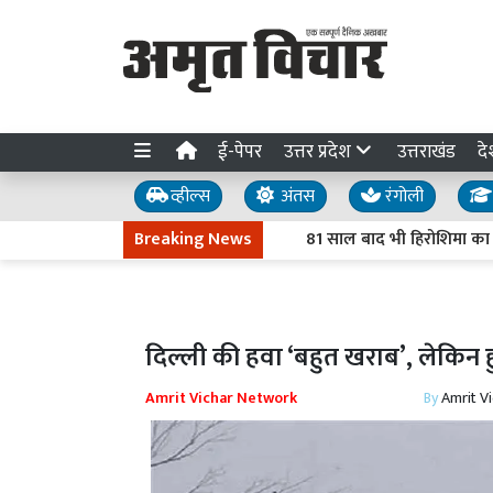
ई-पेपर
उत्तर प्रदेश
उत्तराखंड
दे
व्हील्स
अंतस
रंगोली
Breaking News
81 साल बाद भी हिरोशिमा का दर्द : म
दिल्ली की हवा ‘बहुत खराब’, लेकिन
Amrit Vichar Network
By
Amrit V