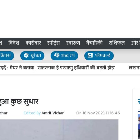
श
विदेश
कारोबार
स्पोर्ट्स
स्वास्थ्य
वैचारिकी
राशिफल
और द
कैंपस
यूरेका
शब्द रंग
ग्लैमवर्ल्ड
ेयर ने बताया, 'खतरनाक है परमाणु हथियारों की बढ़ती होड़'
लखनऊ विश्ववि
 हुआ कुछ सुधार
ichar
Edited By
Amrit Vichar
On
18 Nov 2023 11:16:46