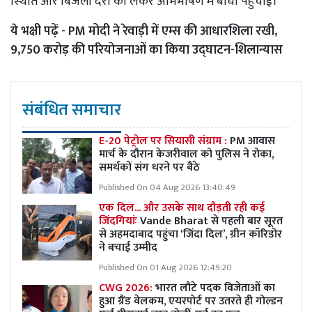
स्थिति और बिजली दरों को लेकर अभिभाषण में बाधा पहुंचाई।
ये भक्षी पढ़ें -
PM मोदी ने रेवाड़ी में एम्स की आधारशिला रखी,
9,750 करोड़ की परियोजनाओं का किया उद्घाटन-शिलान्यास
संबंधित समाचार
E-20 पेट्रोल पर सियासी संग्राम :
PM आवास
मार्च के दौरान केजरीवाल को पुलिस ने रोका,
समर्थकों संग धरने पर बैठे
Published On 04 Aug 2026 13:40:49
एक दिल... और उसके साथ दौड़ती रही कई
जिंदगियांः
Vande Bharat से पहली बार सूरत
से अहमदाबाद पहुंचा ‘जिंदा दिल’, ग्रीन कॉरिडोर
ने बचाई उम्मीद
Published On 01 Aug 2026 12:49:20
CWG 2026:
भारत लौटे पदक विजेताओं का
हुआ ग्रैंड वेलकम, एयरपोर्ट पर उतरते ही गोल्डन