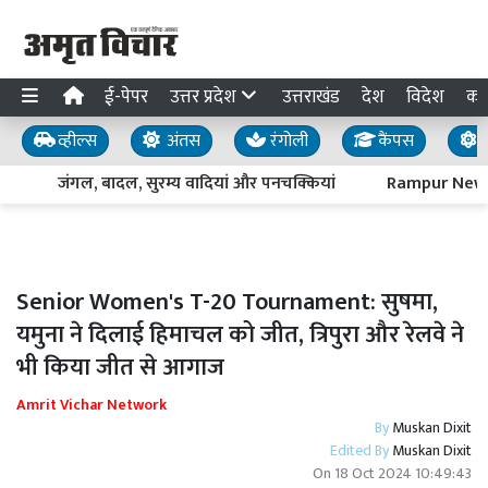
ई-पेपर
उत्तर प्रदेश
उत्तराखंड
देश
विदेश
का
व्हील्स
अंतस
रंगोली
कैंपस
य
जंगल, बादल, सुरम्य वादियां और पनचक्कियां
Rampur News : पद
Senior Women's T-20 Tournament: सुषमा,
यमुना ने दिलाई हिमाचल को जीत, त्रिपुरा और रेलवे ने
भी किया जीत से आगाज
Amrit Vichar Network
By
Muskan Dixit
Edited By
Muskan Dixit
On
18 Oct 2024 10:49:43