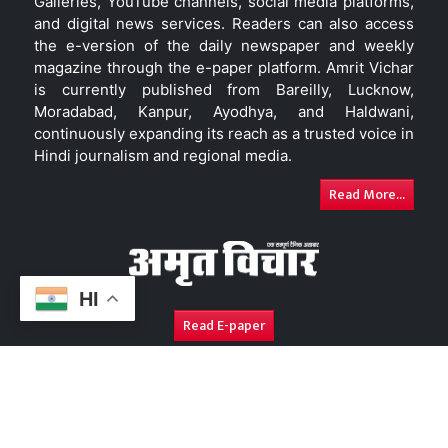
Galleries, YouTube channels, social media platforms,
and digital news services. Readers can also access
the e-version of the daily newspaper and weekly
magazine through the e-paper platform. Amrit Vichar
is currently published from Bareilly, Lucknow,
Moradabad, Kanpur, Ayodhya, and Haldwani,
continuously expanding its reach as a trusted voice in
Hindi journalism and regional media.
Read More...
HI
Read E-paper
About Us
Contact Us
Complaint Redressal
Disc
Copyright © 2026. All Rights Reserved By
Amrit Vichar.