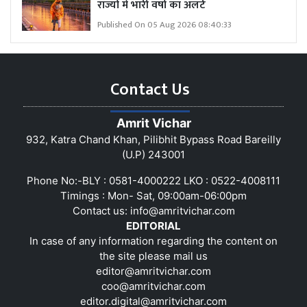
राज्यों में भारी वर्षा का अलर्ट
Published On 05 Aug 2026 08:40:33
Contact Us
Amrit Vichar
932, Katra Chand Khan, Pilibhit Bypass Road Bareilly
(U.P) 243001
Phone No:-BLY : 0581-4000222 LKO : 0522-4008111
Timings : Mon- Sat, 09:00am-06:00pm
Contact us:
info@amritvichar.com
EDITORIAL
In case of any information regarding the content on
the site please mail us
editor@amritvichar.com
coo@amritvichar.com
editor.digital@amritvichar.com