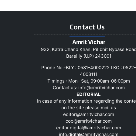
Contact Us
Amrit Vichar
932, Katra Chand Khan, Pilibhit Bypass Roa
Bareilly (U.P) 243001
Phone No:-BLY : 0581-4000222 LKO : 0522-
4008111
Timings : Mon- Sat, 09:00am-06:00pm
Contact us:
info@amritvichar.com
EDITORIAL
In case of any information regarding the conte
on the site please mail us
editor@amritvichar.com
coo@amritvichar.com
editor.digital@amritvichar.com
info.digtal@amritvichar.com