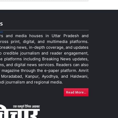
s
ers and media houses in Uttar Pradesh and
ss print, digital, and multimedia platforms.
t breaking news, in-depth coverage, and updates
to credible journalism and reader engagement,
le platforms including Breaking News updates,
ms, and digital news services. Readers can also
 magazine through the e-paper platform. Amrit
w, Moradabad, Kanpur, Ayodhya, and Haldwani,
ndi journalism and regional media.
Read More...