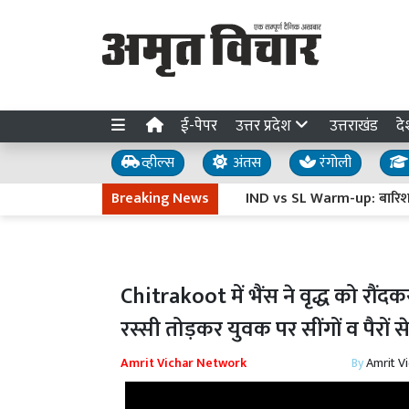
ई-पेपर
उत्तर प्रदेश
उत्तराखंड
दे
व्हील्स
अंतस
रंगोली
Breaking News
IND vs SL Warm-up: बारिश के बाद ख
Chitrakoot में भैंस ने वृद्ध को रौंद
रस्सी तोड़कर युवक पर सींगों व पैरों
Amrit Vichar Network
By
Amrit V