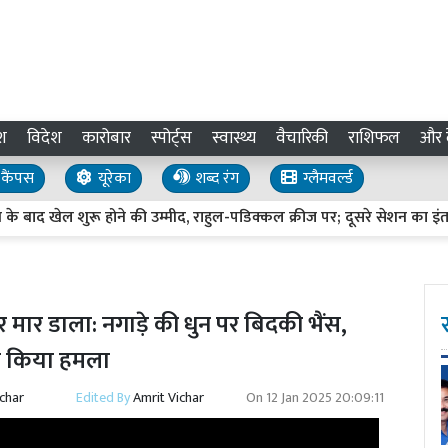
श
विदेश
कारोबार
स्पोर्ट्स
स्वास्थ्य
वैचारिकी
राशिफल
और द
कैंपस
यूरेका
शब्द रंग
ग्लैमवर्ल्ड
ेल शुरू होने की उम्मीद, राहुल-पडिक्कल क्रीज पर; दूसरे सेशन का इंतजार
कर मार डाला: नगाड़े की धुन पर बिदकी भैंस,
 से किया हमला
ichar
Edited By
Amrit Vichar
On
12 Jan 2025 20:09:11