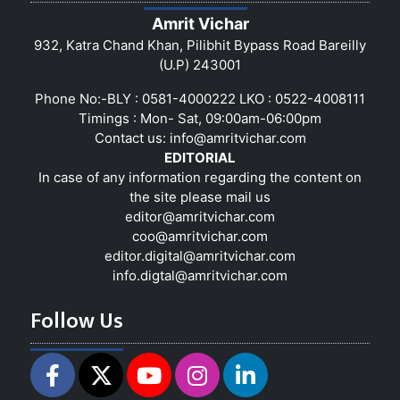
Amrit Vichar
932, Katra Chand Khan, Pilibhit Bypass Road Bareilly
(U.P) 243001
Phone No:-BLY : 0581-4000222 LKO : 0522-4008111
Timings : Mon- Sat, 09:00am-06:00pm
Contact us:
info@amritvichar.com
EDITORIAL
In case of any information regarding the content on
the site please mail us
editor@amritvichar.com
coo@amritvichar.com
editor.digital@amritvichar.com
info.digtal@amritvichar.com
Follow Us