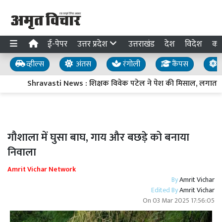
ई-पेपर
उत्तर प्रदेश
उत्तराखंड
देश
विदेश
का
व्हील्स
अंतस
रंगोली
कैंपस
य
Shravasti News : शिक्षक विवेक पटेल ने पेश की मिसाल, लगातार आठवे
गौशाला में घुसा बाघ, गाय और बछड़े को बनाया
निवाला
Amrit Vichar Network
By
Amrit Vichar
Edited By
Amrit Vichar
On
03 Mar 2025 17:56:05