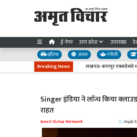
ई-पेपर
उत्तर प्रदेश
उत्तराखंड
दे
व्हील्स
अंतस
रंगोली
Breaking News
लखनऊ-कानपुर एक्सप्रेसवे धंसने की जा
Singer इंडिया ने लाॅन्च किया क्लाउड
राहत
Amrit Vichar Network
By
Anjali 