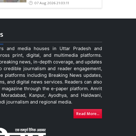
07 Aug 2026 21:03:11
s
ers and media houses in Uttar Pradesh and
ss print, digital, and multimedia platforms.
t breaking news, in-depth coverage, and updates
to credible journalism and reader engagement,
le platforms including Breaking News updates,
ms, and digital news services. Readers can also
 magazine through the e-paper platform. Amrit
w, Moradabad, Kanpur, Ayodhya, and Haldwani,
ndi journalism and regional media.
Read More...