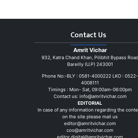
Contact Us
Amrit Vichar
932, Katra Chand Khan, Pilibhit Bypass Roa
Bareilly (U.P) 243001
Phone No:-BLY : 0581-4000222 LKO : 0522-
4008111
Timings : Mon- Sat, 09:00am-06:00pm
Contact us:
info@amritvichar.com
EDITORIAL
In case of any information regarding the conte
on the site please mail us
editor@amritvichar.com
coo@amritvichar.com
editor.digital@amritvichar.com