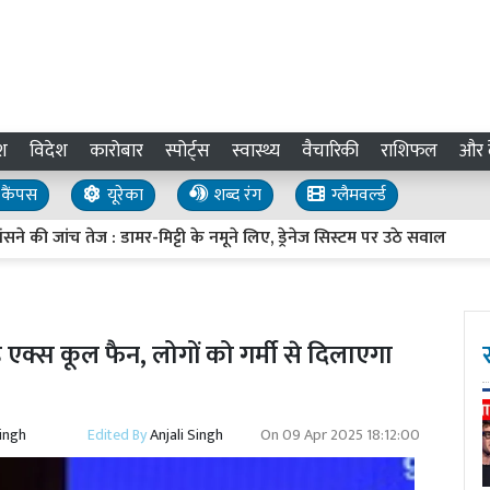
श
विदेश
कारोबार
स्पोर्ट्स
स्वास्थ्य
वैचारिकी
राशिफल
और द
कैंपस
यूरेका
शब्द रंग
ग्लैमवर्ल्ड
ंच तेज : डामर-मिट्टी के नमूने लिए, ड्रेनेज सिस्टम पर उठे सवाल
UP Inv
 एक्स कूल फैन, लोगों को गर्मी से दिलाएगा
Singh
Edited By
Anjali Singh
On
09 Apr 2025 18:12:00