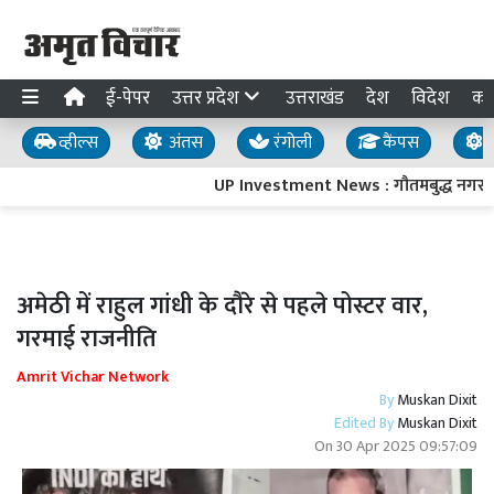
ई-पेपर
उत्तर प्रदेश
उत्तराखंड
देश
विदेश
का
व्हील्स
अंतस
रंगोली
कैंपस
य
UP Investment News : गौतमबुद्ध नगर में 4
अमेठी में राहुल गांधी के दौरे से पहले पोस्टर वार,
गरमाई राजनीति
Amrit Vichar Network
By
Muskan Dixit
Edited By
Muskan Dixit
On
30 Apr 2025 09:57:09