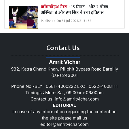
कॉमनवेल्थ गेम्स :
15 मिनट... और 2 गोल्ड,
अस्मिता डे और हर्ष सिंह ने रचा इतिहास
Published On 31 Jul 2026 21:31:52
Contact Us
Amrit Vichar
932, Katra Chand Khan, Pilibhit Bypass Road Bareilly
(U.P) 243001
Phone No:-BLY : 0581-4000222 LKO : 0522-4008111
Timings : Mon- Sat, 09:00am-06:00pm
Contact us:
info@amritvichar.com
EDITORIAL
In case of any information regarding the content on
the site please mail us
editor@amritvichar.com