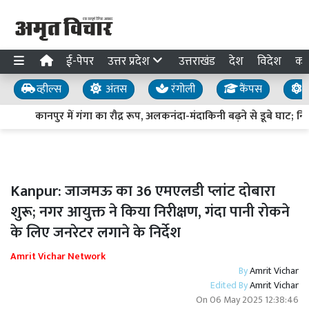
ई-पेपर
उत्तर प्रदेश
उत्तराखंड
देश
विदेश
का
व्हील्स
अंतस
रंगोली
कैंपस
य
कानपुर में गंगा का रौद्र रूप, अलकनंदा-मंदाकिनी बढ़ने से डूबे घाट; निच
Kanpur: जाजमऊ का 36 एमएलडी प्लांट दोबारा
शुरू; नगर आयुक्त ने किया निरीक्षण, गंदा पानी रोकने
के लिए जनरेटर लगाने के निर्देश
Amrit Vichar Network
By
Amrit Vichar
Edited By
Amrit Vichar
On
06 May 2025 12:38:46