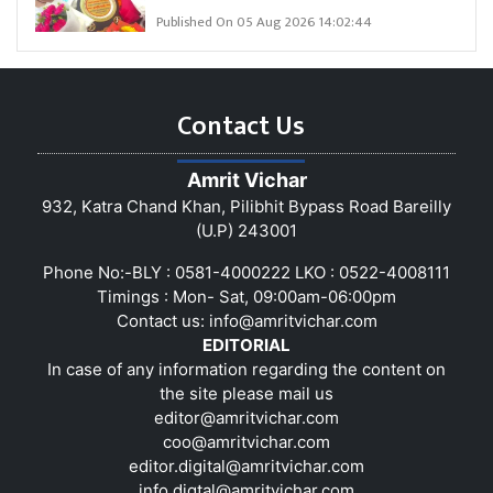
Published On 05 Aug 2026 14:02:44
Contact Us
Amrit Vichar
932, Katra Chand Khan, Pilibhit Bypass Road Bareilly
(U.P) 243001
Phone No:-BLY : 0581-4000222 LKO : 0522-4008111
Timings : Mon- Sat, 09:00am-06:00pm
Contact us:
info@amritvichar.com
EDITORIAL
In case of any information regarding the content on
the site please mail us
editor@amritvichar.com
coo@amritvichar.com
editor.digital@amritvichar.com
info.digtal@amritvichar.com