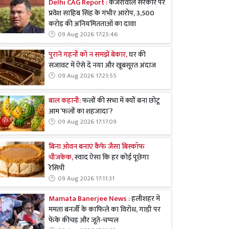
Delhi CAG Report :
केजरीवाल सरकार पर
प्रवेश साहिब सिंह के गंभीर आरोप, 3,500
करोड़ की अनियमितताओं का दावा
09 Aug 2026 17:23:46
पुराने गहनों को न समझें बेकार,
घर की
सजावट में ऐसे दें नया और खूबसूरत अंदाज
09 Aug 2026 17:21:55
बाल कहानी:
फलों की सभा में क्यों बना छोटू
आम ‘फलों का शहजादा’?
09 Aug 2026 17:17:09
बिना ओवन बनाएं कैफे जैसा बिस्कॉफ
चीजकेक,
स्वाद ऐसा कि हर कोई पूछेगा
रेसिपी
09 Aug 2026 17:11:31
Mamata Banerjee News :
हलीशहर में
ममता बनर्जी के काफिले का विरोध, गाड़ी पर
फेंके कीचड़ और जूते-चप्पल