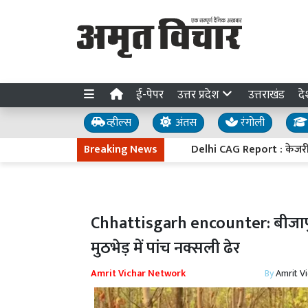
ई-पेपर
उत्तर प्रदेश
उत्तराखंड
दे
व्हील्स
अंतस
रंगोली
Breaking News
Delhi CAG Report : केजरीवाल सरक
Chhattisgarh encounter: बीजापुर 
मुठभेड़ में पांच नक्सली ढेर
Amrit Vichar Network
By
Amrit V