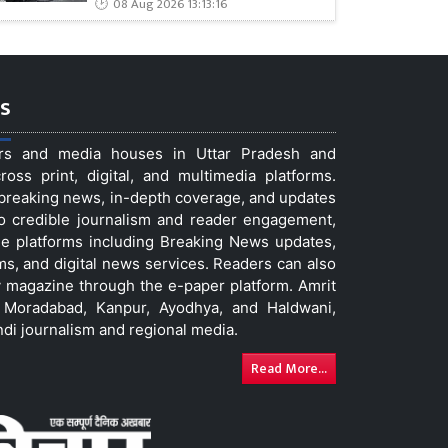
08 Aug 2026 13:13:16
s
ers and media houses in Uttar Pradesh and
ss print, digital, and multimedia platforms.
t breaking news, in-depth coverage, and updates
to credible journalism and reader engagement,
le platforms including Breaking News updates,
ms, and digital news services. Readers can also
 magazine through the e-paper platform. Amrit
w, Moradabad, Kanpur, Ayodhya, and Haldwani,
ndi journalism and regional media.
Read More...