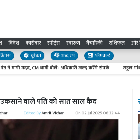
श
विदेश
कारोबार
स्पोर्ट्स
स्वास्थ्य
वैचारिकी
राशिफल
और द
कैंपस
यूरेका
शब्द रंग
ग्लैमवर्ल्ड
मांगी मदद, CM धामी बोले- अधिकारी जल्द करेंगे संपर्क
राहुल गांधी के प
िए उकसाने वाले पति को सात साल कैद
ichar
Edited By
Amrit Vichar
On
02 Jul 2025 06:32:44