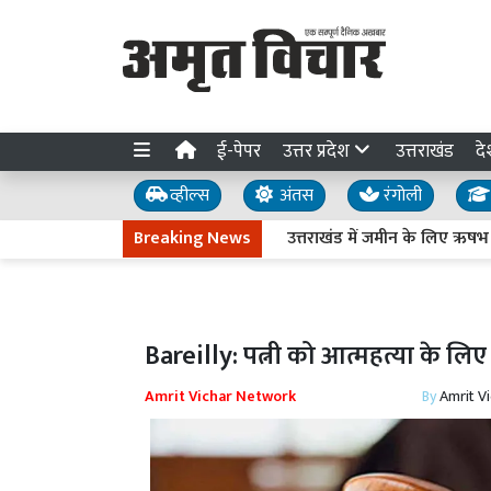
ई-पेपर
उत्तर प्रदेश
उत्तराखंड
दे
व्हील्स
अंतस
रंगोली
Breaking News
उत्तराखंड में जमीन के लिए ऋषभ पंत ने 
Bareilly: पत्नी को आत्महत्या के ल
Amrit Vichar Network
By
Amrit V