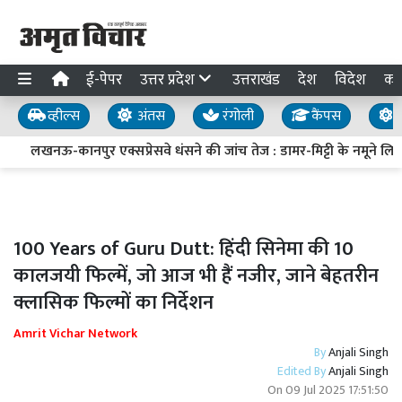
ई-पेपर
उत्तर प्रदेश
उत्तराखंड
देश
विदेश
का
व्हील्स
अंतस
रंगोली
कैंपस
य
लखनऊ-कानपुर एक्सप्रेसवे धंसने की जांच तेज : डामर-मिट्टी के नमूने लिए, ड्रे
100 Years of Guru Dutt: हिंदी सिनेमा की 10
कालजयी फिल्में, जो आज भी हैं नजीर, जाने बेहतरीन
क्लासिक फिल्मों का निर्देशन
Amrit Vichar Network
By
Anjali Singh
Edited By
Anjali Singh
On
09 Jul 2025 17:51:50