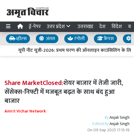
ई-पेपर
उत्तर प्रदेश
उत्तराखंड
देश
विदेश
का
व्हील्स
अंतस
रंगोली
कैंपस
य
यूपी नीट यूजी-2026: प्रथम चरण की ऑनलाइन काउंसिलिंग के लिए 
Share MarketClosed:
शेयर बाजार में तेजी जारी,
सेंसेक्स-निफ्टी में मजबूत बढ़त के साथ बंद हुआ
बाजार
Amrit Vichar Network
By
Anjali Singh
Edited By
Anjali Singh
On
09 Sep 2025 17:15:19