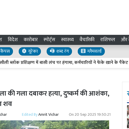
श
विदेश
कारोबार
स्पोर्ट्स
स्वास्थ्य
वैचारिकी
राशिफल
और द
कैंपस
यूरेका
शब्द रंग
ग्लैमवर्ल्ड
्रशिक्षण में बासी लंच पर हंगामा, कर्मचारियों ने फेंके खाने के पैकेट
ा की गला दबाकर हत्या, दुष्कर्म की आशंका,
ुआ शव
ichar
Edited By
Amrit Vichar
On
20 Sep 2025 19:50:21