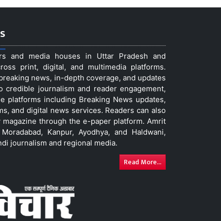
s
ers and media houses in Uttar Pradesh and
ss print, digital, and multimedia platforms.
t breaking news, in-depth coverage, and updates
to credible journalism and reader engagement,
le platforms including Breaking News updates,
ms, and digital news services. Readers can also
 magazine through the e-paper platform. Amrit
w, Moradabad, Kanpur, Ayodhya, and Haldwani,
ndi journalism and regional media.
Read More...