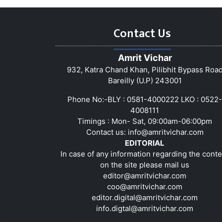
Contact Us
Amrit Vichar
932, Katra Chand Khan, Pilibhit Bypass Roa
Bareilly (U.P) 243001
Phone No:-BLY : 0581-4000222 LKO : 0522-
4008111
Timings : Mon- Sat, 09:00am-06:00pm
Contact us:
info@amritvichar.com
EDITORIAL
In case of any information regarding the conte
on the site please mail us
editor@amritvichar.com
coo@amritvichar.com
editor.digital@amritvichar.com
info.digtal@amritvichar.com