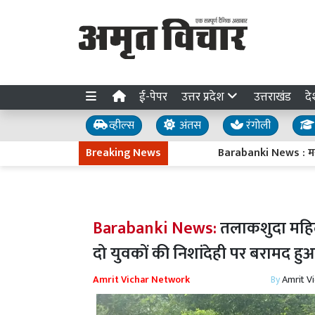
ई-पेपर
उत्तर प्रदेश
उत्तराखंड
दे
व्हील्स
अंतस
रंगोली
Breaking News
Barabanki News : मसौली ब्लॉक प
Barabanki News:
तलाकशुदा महिल
दो युवकों की निशांदेही पर बरामद ह
Amrit Vichar Network
By
Amrit V