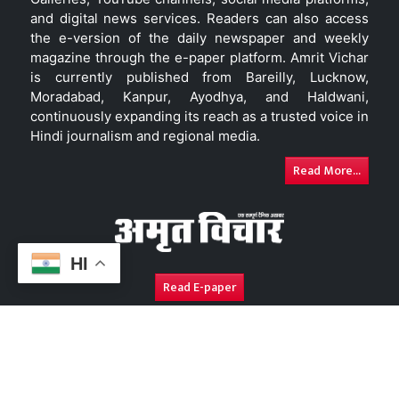
and digital news services. Readers can also access
the e-version of the daily newspaper and weekly
magazine through the e-paper platform. Amrit Vichar
is currently published from Bareilly, Lucknow,
Moradabad, Kanpur, Ayodhya, and Haldwani,
continuously expanding its reach as a trusted voice in
Hindi journalism and regional media.
Read More...
HI
Read E-paper
About Us
Contact Us
Complaint Redressal
Disc
Copyright © 2026. All Rights Reserved By
Amrit Vichar.