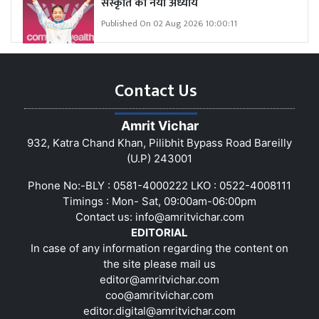
संस्कृति का नया अध्याय
Published On 02 Aug 2026 10:00:11
Contact Us
Amrit Vichar
932, Katra Chand Khan, Pilibhit Bypass Road Bareilly
(U.P) 243001
Phone No:-BLY : 0581-4000222 LKO : 0522-4008111
Timings : Mon- Sat, 09:00am-06:00pm
Contact us:
info@amritvichar.com
EDITORIAL
In case of any information regarding the content on
the site please mail us
editor@amritvichar.com
coo@amritvichar.com
editor.digital@amritvichar.com