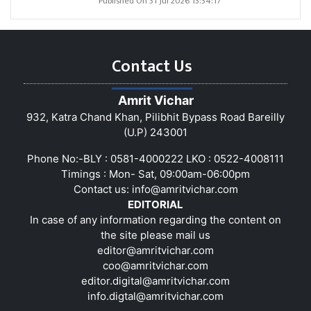
Published On 31 Jul 2026 13:34:17
Contact Us
Amrit Vichar
932, Katra Chand Khan, Pilibhit Bypass Road Bareilly
(U.P) 243001
Phone No:-BLY : 0581-4000222 LKO : 0522-4008111
Timings : Mon- Sat, 09:00am-06:00pm
Contact us:
info@amritvichar.com
EDITORIAL
In case of any information regarding the content on
the site please mail us
editor@amritvichar.com
coo@amritvichar.com
editor.digital@amritvichar.com
info.digtal@amritvichar.com