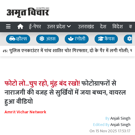
ई-पेपर
उत्तर प्रदेश
उत्तराखंड
देश
विदेश
का
व्हील्स
अंतस
रंगोली
कैंपस
य
 पुलिस एनकाउंटर में पांच शातिर चोर गिरफ्तार, दो के पैर में लगी गोली; च
फोटो लो...चुप रहो, मुंह बंद रखो!
फोटोग्राफरों से
नाराजगी की वजह से सुर्खियों में जया बच्चन, वायरल
हुआ वीडियो
Amrit Vichar Network
By
Anjali Singh
Edited By
Anjali Singh
On
15 Nov 2025 17:53:17