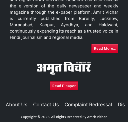
the e-version of the daily newspaper and weekly
magazine through the e-paper platform. Amrit Vichar
is currently published from Bareilly, Lucknow,
Moradabad, Kanpur, Ayodhya, and Haldwani,
continuously expanding its reach as a trusted voice in
Hindi journalism and regional media.
Read More...
Read E-paper
About Us
Contact Us
Complaint Redressal
Disc
Copyright © 2026. All Rights Reserved By
Amrit Vichar.