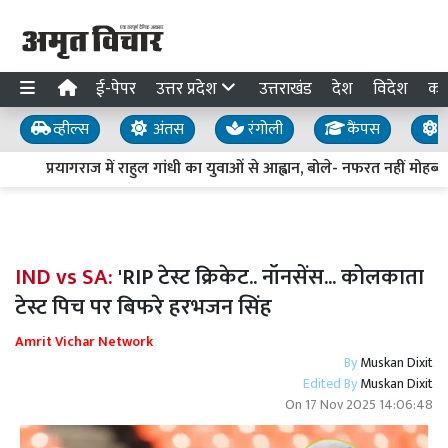
ई-पेपर
उत्तर प्रदेश
उत्तराखंड
देश
विदेश
का
व्हील्स
अंतस
रंगोली
कैंपस
य
प्रयागराज में राहुल गांधी का युवाओं से आह्वान, बोले- नफरत नहीं मोहब्बत
IND vs SA:
'RIP टेस्ट क्रिकेट.. नॉनसेंस... कोलकाता
टेस्ट पिच पर बिफरे हरभजन सिंह
Amrit Vichar Network
By
Muskan Dixit
Edited By
Muskan Dixit
On
17 Nov 2025 14:06:48