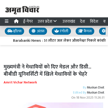
ई-पेपर
उत्तर प्रदेश
उत्तराखंड
देश
विदेश
का
व्हील्स
अंतस
रंगोली
कैंपस
य
Barabanki News : 51 लीटर जल लेकर औसानेश्वर निकले कांवरिए, 300 भक्
मुख्यमंत्री ने मेधावियों को दिए मेडल और डिग्री...
बीबीडी यूनिवर्सिटी में खिले मेधावियों के चेहरे
Amrit Vichar Network
By
Muskan Dixit
Edited By
Muskan Dixit
On
18 Nov 2025 11:26:31