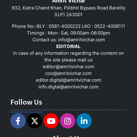
Amrit Vichar
932, Katra Chand Khan, Pilibhit Bypass Road Bareilly
(U.P) 243001
Phone No:-BLY : 0581-4000222 LKO : 0522-4008111
Timings : Mon- Sat, 09:00am-06:00pm
Contact us:
info@amritvichar.com
EDITORIAL
In case of any information regarding the content on
the site please mail us
editor@amritvichar.com
coo@amritvichar.com
editor.digital@amritvichar.com
info.digtal@amritvichar.com
Follow Us