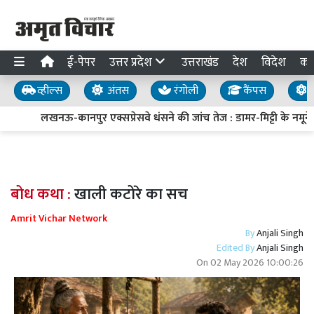
ई-पेपर
उत्तर प्रदेश
उत्तराखंड
देश
विदेश
का
व्हील्स
अंतस
रंगोली
कैंपस
य
लखनऊ-कानपुर एक्सप्रेसवे धंसने की जांच तेज : डामर-मिट्टी के नमूने ल
बोध कथा :
खाली कटोरे का सच
Amrit Vichar Network
By
Anjali Singh
Edited By
Anjali Singh
On
02 May 2026 10:00:26