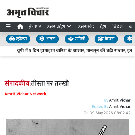
ई-पेपर
उत्तर प्रदेश
उत्तराखंड
देश
विदेश
का
व्हील्स
अंतस
रंगोली
कैंपस
य
यूपी में 5 दिन झमाझम बारिश के आसार, मानसून की बढ़ी रफ्तार, इन जिलो
संपादकीय:
तीस्ता पर तल्खी
Amrit Vichar Network
By
Amrit Vichar
Edited By
Amrit Vichar
On
09 May 2026 08:02:42