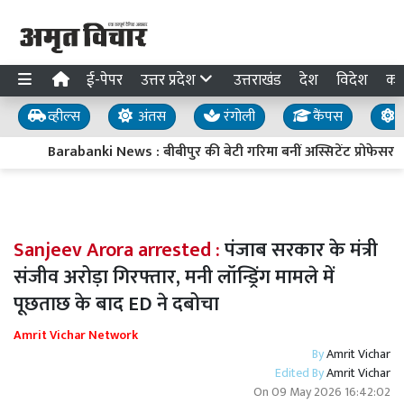
ई-पेपर
उत्तर प्रदेश
उत्तराखंड
देश
विदेश
का
व्हील्स
अंतस
रंगोली
कैंपस
य
Barabanki News : बीबीपुर की बेटी गरिमा बनीं अस्सिटेंट प्रोफेसर, ल
Sanjeev Arora arrested :
पंजाब सरकार के मंत्री
संजीव अरोड़ा गिरफ्तार, मनी लॉन्ड्रिंग मामले में
पूछताछ के बाद ED ने दबोचा
Amrit Vichar Network
By
Amrit Vichar
Edited By
Amrit Vichar
On
09 May 2026 16:42:02