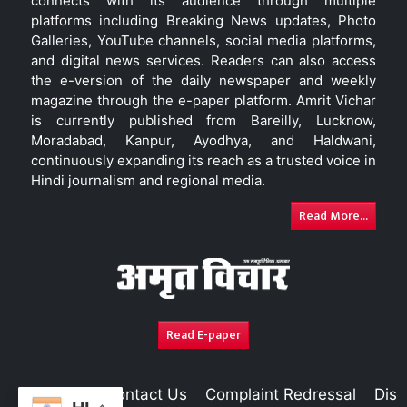
connects with its audience through multiple
platforms including Breaking News updates, Photo
Galleries, YouTube channels, social media platforms,
and digital news services. Readers can also access
the e-version of the daily newspaper and weekly
magazine through the e-paper platform. Amrit Vichar
is currently published from Bareilly, Lucknow,
Moradabad, Kanpur, Ayodhya, and Haldwani,
continuously expanding its reach as a trusted voice in
Hindi journalism and regional media.
Read More...
Read E-paper
About Us
Contact Us
Complaint Redressal
Disc